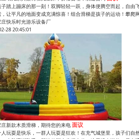
孩子踏上蹦床的那一刻！双脚轻轻一跃，身体便腾空而起，自由
索，让平凡的地面变成充满惊喜！组合滑梯是孩子的运动！攀爬
家庄快乐时光游乐设备厂
02-28 20:45:01
面议
家庄新款木质滑梯，期待您的来电
个人玩耍是快乐，一群人玩耍是狂欢！在充气城堡里，孩子们自然