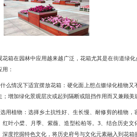
观花箱在园林中应用越来越广泛，花箱尤其是在街道绿化
应用：
、什么情况下适宜摆放花箱：硬化面上想点缀绿化植物又
走；增加绿化景观层次或起到隔断或阻挡作用而又兼顾美
、选用植物：选择乡土抗性好、生长慢、耐修剪的植物，
、红叶小檗、月季、紫薇、造型松柏等。3、结合历史文
，深度挖掘特色文化，将历史府号与文化元素融入到花箱