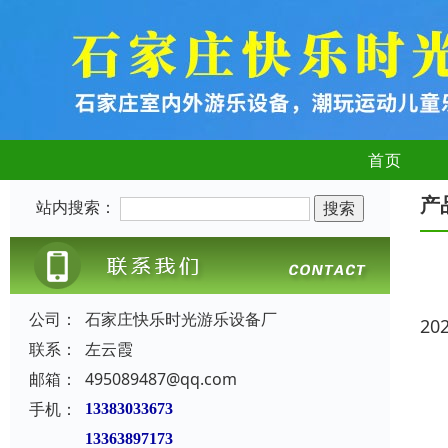
首页
产
站内搜索：
公司：
石家庄快乐时光游乐设备厂
20
联系：
左云霞
邮箱：
495089487@qq.com
手机：
13383033673
13363897173