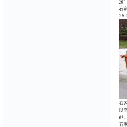
援
石
26-
石
以
献
石