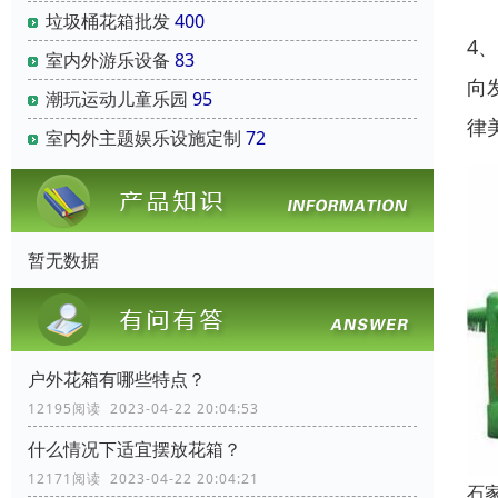
垃圾桶花箱批发
400
4
室内外游乐设备
83
向
潮玩运动儿童乐园
95
律
室内外主题娱乐设施定制
72
暂无数据
户外花箱有哪些特点？
12195阅读 2023-04-22 20:04:53
什么情况下适宜摆放花箱？
12171阅读 2023-04-22 20:04:21
石