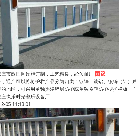
面议
家庄市政围网设施订制，工艺精良，经久耐用
在，通产可以将将护栏产品分为四类：镀锌、镀铝、镀锌（铝）
重的地区，可采用单独热浸锌层防护或单独喷塑防护型护栏板，
家庄快乐时光游乐设备厂
12-05 11:18:01