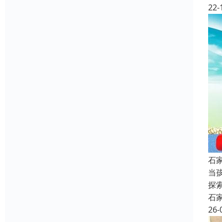
22-
石
当
探
石
26-