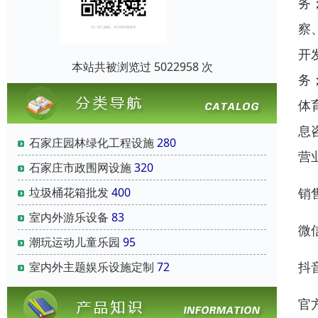
务
察
开
本站共被浏览过 5022958 次
务
体
息
石家庄园林绿化工程设施
280
营
石家庄市政围网设施
320
销售
垃圾桶花箱批发
400
室内外游乐设备
83
微
潮玩运动儿童乐园
95
抖
室内外主题娱乐设施定制
72
官