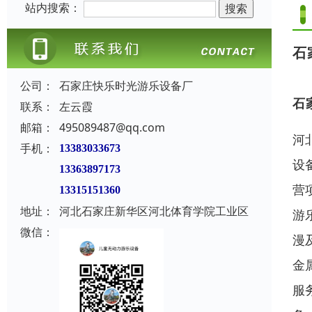
站内搜索：
石
公司：
石家庄快乐时光游乐设备厂
石
联系：
左云霞
邮箱：
495089487@qq.com
河
手机：
13383033673
设
13363897173
营
13315151360
地址：
河北石家庄新华区河北体育学院工业区
游
微信：
漫
金
服