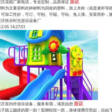
面议
家庄花箱厂家电话，专业定制，品质保证
塑料为主要原料此种材料为回收的塑料，加上木粉（或是麦杆等
。可加工性好，可订、可刨、可锯、可钻、免上漆。安装简朴，
家庄快乐时光游乐设备厂
12-05 14:27:01
面议
家庄室内外游乐设备，服务有我，满意由您
孩子踏上蹦床的那一刻！双脚轻轻一跃，身体便腾空而起，自由