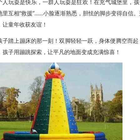
个人玩耍是快乐，一群人玩耍是狂欢！在充气城堡里，孩
池里互相“救援”……小脸逐渐熟悉，胆怯的脚步变得自信
，让童年收获友谊！
孩子踏上蹦床的那一刻！双脚轻轻一跃，身体便腾空而起
，孩子用蹦跳探索，让平凡的地面变成充满惊喜！