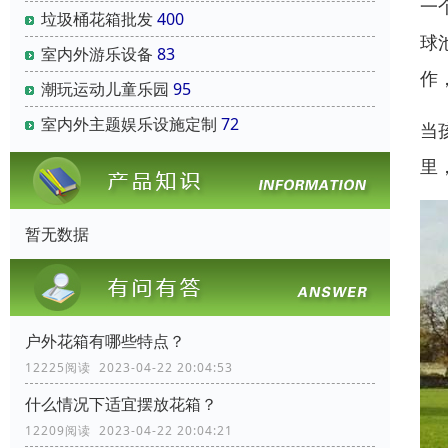
一
垃圾桶花箱批发
400
球
室内外游乐设备
83
作
潮玩运动儿童乐园
95
室内外主题娱乐设施定制
72
当
里
暂无数据
户外花箱有哪些特点？
12225阅读 2023-04-22 20:04:53
什么情况下适宜摆放花箱？
12209阅读 2023-04-22 20:04:21