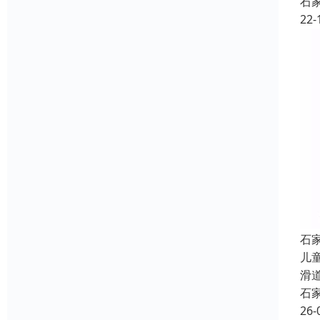
石
22-
石
儿
滑
石
26-