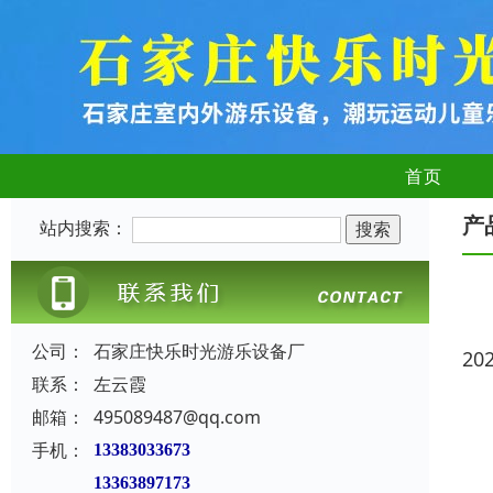
首页
产
站内搜索：
公司：
石家庄快乐时光游乐设备厂
20
联系：
左云霞
邮箱：
495089487@qq.com
手机：
13383033673
13363897173