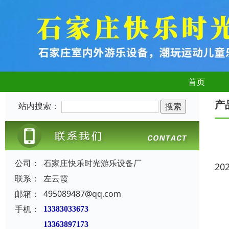
首页
产
站内搜索：
公司：
石家庄快乐时光游乐设备厂
20
联系：
左云霞
邮箱：
495089487@qq.com
手机：
13383033673
13363897173