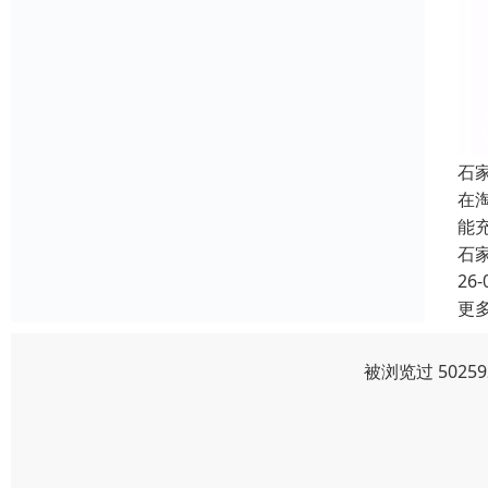
石
在
能
石
26-
更
被浏览过 502