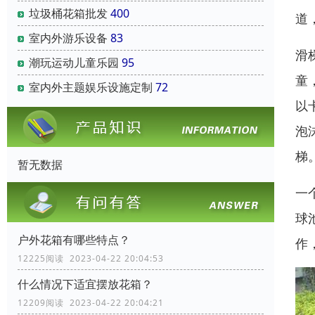
垃圾桶花箱批发
400
道
室内外游乐设备
83
滑
潮玩运动儿童乐园
95
童
室内外主题娱乐设施定制
72
以
泡
梯
暂无数据
一
球
户外花箱有哪些特点？
作
12225阅读 2023-04-22 20:04:53
什么情况下适宜摆放花箱？
12209阅读 2023-04-22 20:04:21