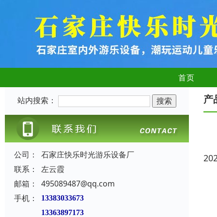
首页
产
站内搜索：
公司：
石家庄快乐时光游乐设备厂
20
联系：
左云霞
邮箱：
495089487@qq.com
手机：
13383033673
13363897173