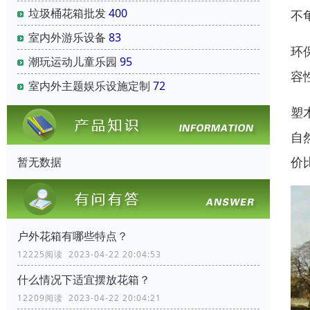
垃圾桶花箱批发
400
不
室内外游乐设备
83
环
潮玩运动儿童乐园
95
容
室内外主题娱乐设施定制
72
塑
自
价
暂无数据
户外花箱有哪些特点？
12225阅读 2023-04-22 20:04:53
什么情况下适宜摆放花箱？
12209阅读 2023-04-22 20:04:21